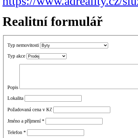
https://www.adreality.cz/sl
Realitní formulář
Typ nemovitosti
Typ akce
Popis
Lokalita
Požadovaná cena v Kč
Jméno a příjmení
*
Telefon
*