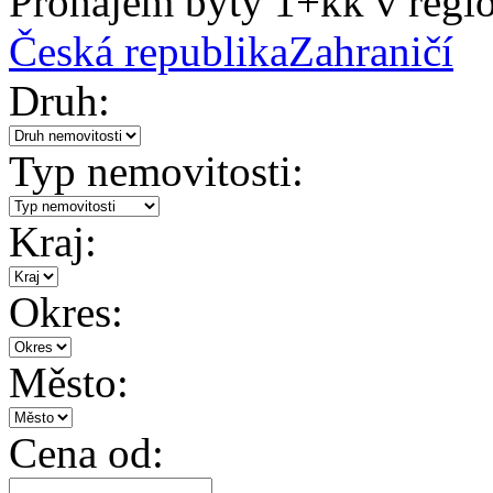
Pronájem byty 1+kk v regi
Česká republika
Zahraničí
Druh:
Typ nemovitosti:
Kraj:
Okres:
Město:
Cena od: