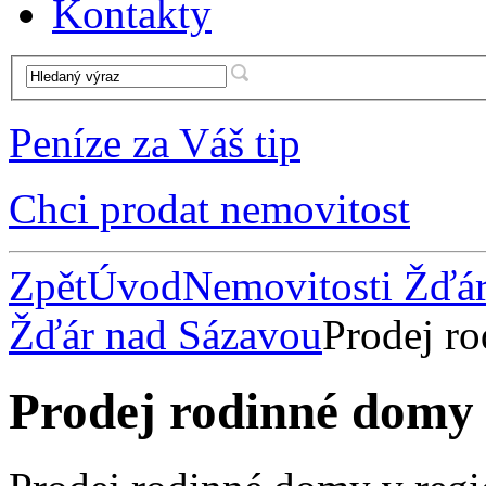
Kontakty
Peníze za Váš tip
Chci prodat nemovitost
Zpět
Úvod
Nemovitosti Žďá
Žďár nad Sázavou
Prodej r
Prodej rodinné domy