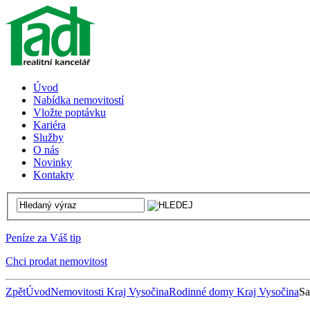
Úvod
Nabídka nemovitostí
Vložte poptávku
Kariéra
Služby
O nás
Novinky
Kontakty
Peníze za Váš tip
Chci prodat nemovitost
Zpět
Úvod
Nemovitosti Kraj Vysočina
Rodinné domy Kraj Vysočina
Sa