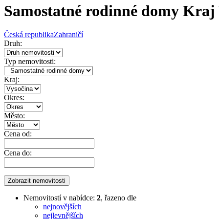
Samostatné rodinné domy Kraj 
Česká republika
Zahraničí
Druh:
Typ nemovitosti:
Kraj:
Okres:
Město:
Cena od:
Cena do:
Nemovitostí v nabídce:
2
, řazeno dle
nejnovějších
nejlevnějších