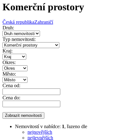
Komerční prostory
Česká republika
Zahraničí
Druh:
Typ nemovitosti:
Kraj:
Okres:
Město:
Cena od:
Cena do:
Nemovitostí v nabídce:
1
, řazeno dle
nejnovějších
nejlevnějších