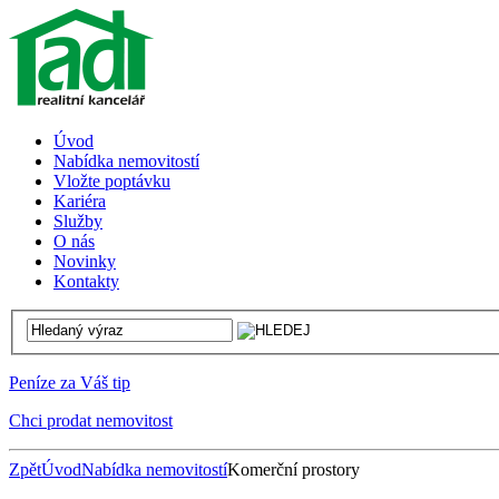
Úvod
Nabídka nemovitostí
Vložte poptávku
Kariéra
Služby
O nás
Novinky
Kontakty
Peníze za Váš tip
Chci prodat nemovitost
Zpět
Úvod
Nabídka nemovitostí
Komerční prostory