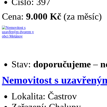
Číslo: 397
Cena:
9.000 Kč
(za měsíc)
Stav:
doporučujeme
–
n
Nemovitost s uzavřený
Lokalita: Častrov
Zařazení: Chalupy