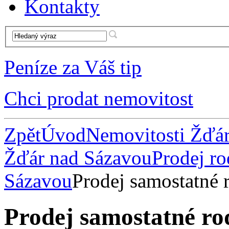
Kontakty
Peníze za Váš tip
Chci prodat nemovitost
Zpět
Úvod
Nemovitosti Žďá
Žďár nad Sázavou
Prodej r
Sázavou
Prodej samostatné
Prodej samostatné r