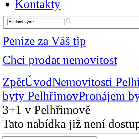
Kontakty
Peníze za Váš tip
Chci prodat nemovitost
Zpět
Úvod
Nemovitosti Pel
byty Pelhřimov
Pronájem by
3+1 v Pelhřimově
Tato nabídka již není dostu